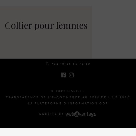
Collier pour femmes
BRUSSELSESTEENWEG 129
1980 ZEMST, BELGIQUE
E. INFO@CARMI.BE
T. +32 (0)16 61 71 60
© 2026 CARMI -
TRANSPARENCE DE L'E-COMMERCE AU SEIN DE L'UE AVEC
LA PLATEFORME D'INFORMATION ODR
WEBSITE BY