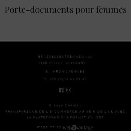
Porte-documents pour femmes
BRUSSELSESTEENWEG 129
1980 ZEMST, BELGIQUE
E. INFO@CARMI.BE
T. +32 (0)16 61 71 60
© 2026 CARMI -
TRANSPARENCE DE L'E-COMMERCE AU SEIN DE L'UE AVEC
LA PLATEFORME D'INFORMATION ODR
WEBSITE BY