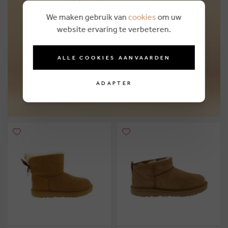
We maken gebruik van
cookies
om uw
Personal shopping
website ervaring te verbeteren.
PLUS D'INFO
ALLE COOKIES AANVAARDEN
ADAPTER