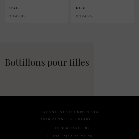
UGG
UGG
€ 149,95
€ 124,95
Bottillons pour filles
BRUSSELSESTEENWEG 129
1980 ZEMST, BELGIQUE
E. INFO@CARMI.BE
T. +32 (0)16 61 71 60