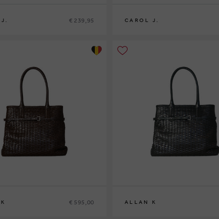
€ 239,95
J.
CAROL J.
0
€ 595,00
 K
ALLAN K
0