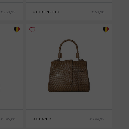
€ 239,95
€ 69,90
SEIDENFELT
0
€ 595,00
€ 294,95
ALLAN K
0