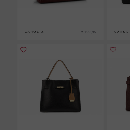
€ 199,95
CAROL J.
CAROL 
0
0