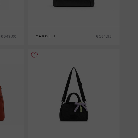
€ 349,00
€ 184,95
CAROL J.
0