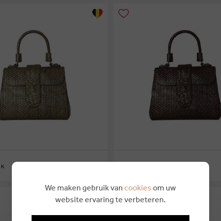
€ 294,95
 K
ALLAN K
0
We maken gebruik van
cookies
om uw
website ervaring te verbeteren.