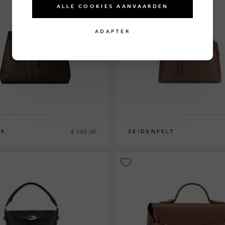
ALLE COOKIES AANVAARDEN
ADAPTER
€ 485,00
 K
SEIDENFELT
0