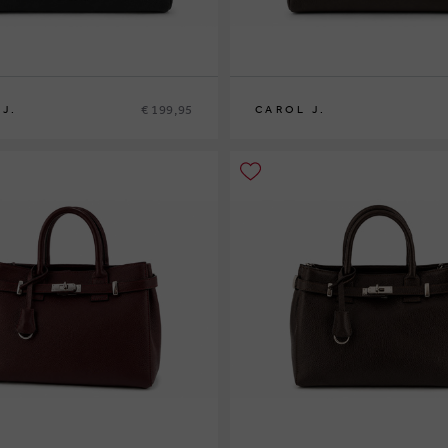
€ 199,95
J.
CAROL J.
0