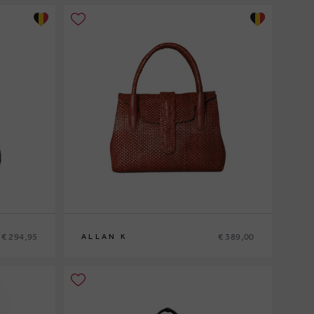
€ 294,95
€ 389,00
ALLAN K
0