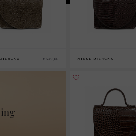
€ 349,00
 DIERCKX
MIEKE DIERCKX
0
ping