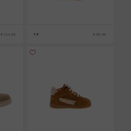
€ 114,95
€ 99,95
FR
21
22
23
24
25
26
27