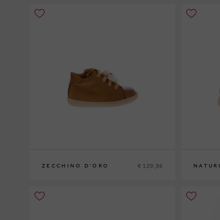
€ 129,95
ZECCHINO D'ORO
NATUR
20
21
22
23
20
21
22
2