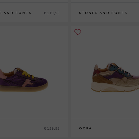
€ 119,95
S AND BONES
STONES AND BONES
2
33
34
35
36
29
30
31
32
33
34
35
36
€ 139,95
OCRA
9
30
31
32
26
27
28
29
30
31
32
33
34
35
36