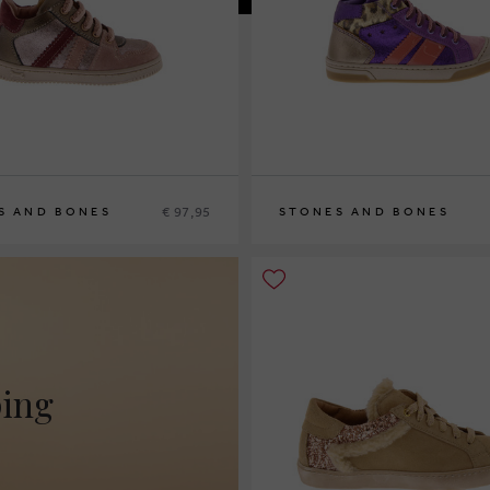
€ 97,95
S AND BONES
STONES AND BONES
27
28
29
30
ping