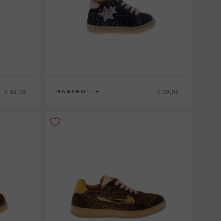
€ 82,95
€ 99,95
BABYBOTTE
20
21
22
23
24