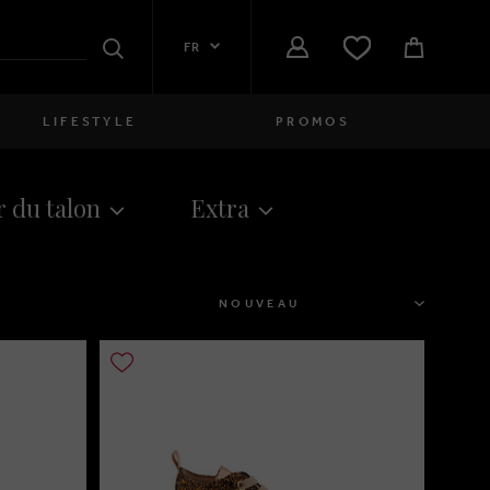
FR
Rechercher
LIFESTYLE
PROMOS
Femmes
 du talon
Extra
close
Filles
close
Garçons
TRIER
close
Hommes
close