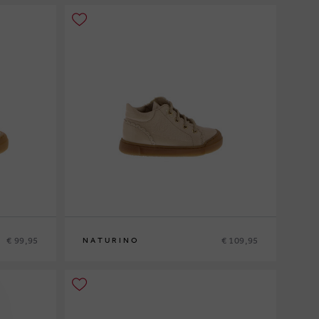
€ 99,95
€ 109,95
NATURINO
20
21
22
23
24