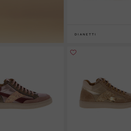
DIANETTI
32
33
34
35