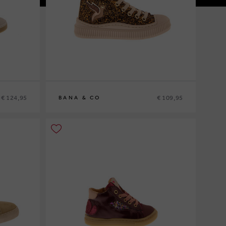
€ 124,95
€ 109,95
BANA & CO
25
26
27
28
29
30
31
32