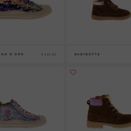
€ 144,95
INO D'ORO
BABYBOTTE
2
33
34
20
21
22
23
24