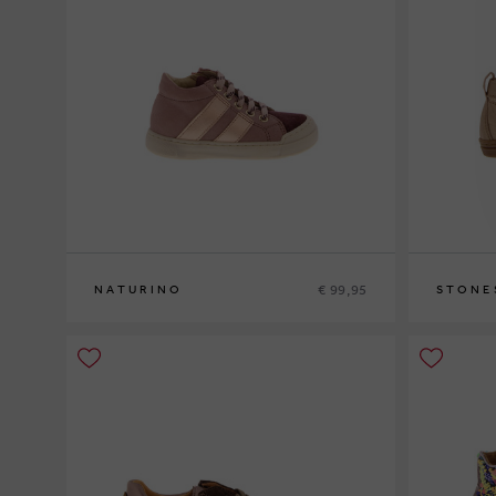
€ 99,95
NATURINO
STONE
23
24
25
26
26
27
28
2