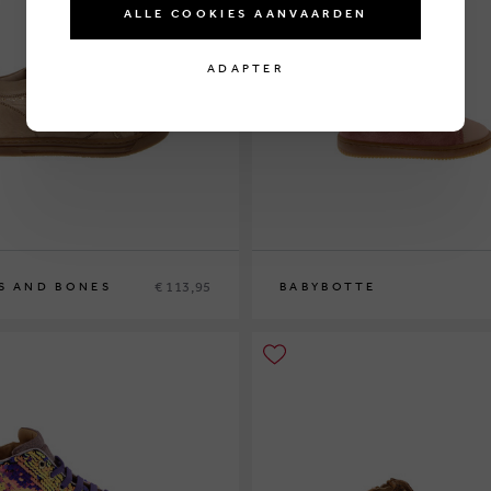
ALLE COOKIES AANVAARDEN
ADAPTER
€ 113,95
S AND BONES
BABYBOTTE
9
19
20
21
22
23