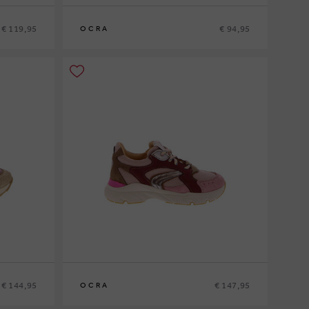
€ 119,95
€ 94,95
OCRA
20
21
22
23
24
€ 144,95
€ 147,95
OCRA
26
27
28
29
30
31
32
33
34
35
36