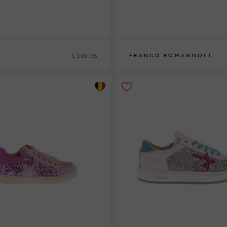
€ 109,95
FRANCO ROMAGNOLI
9
30
24
25
26
27
28
29