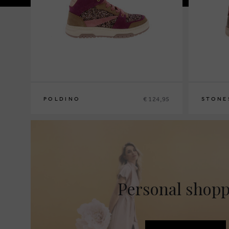
€ 124,95
POLDINO
STONE
26
27
28
29
30
31
32
33
34
35
23
24
25
Personal shop