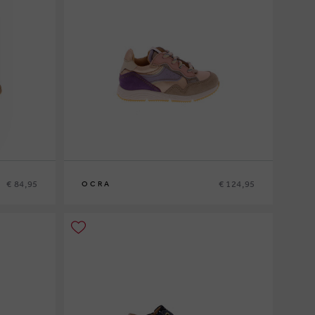
€ 84,95
€ 124,95
OCRA
21
22
23
24
25