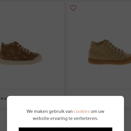
€ 104,95
INO
NATURINO
3
24
23
24
25
26
We maken gebruik van
cookies
om uw
website ervaring te verbeteren.