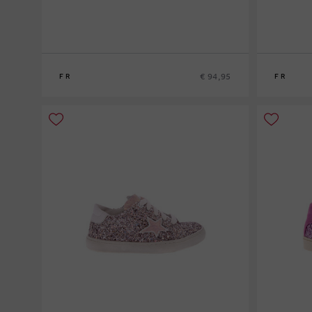
€ 94,95
FR
FR
20
21
22
23
24
25
26
27
28
2