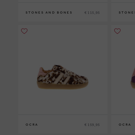
€ 115,95
STONES AND BONES
STONE
26
27
28
29
30
29
30
31
3
€ 159,95
OCRA
OCRA
27
28
29
30
31
32
33
26
27
28
2