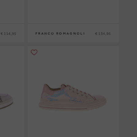
€ 114,95
€ 134,95
FRANCO ROMAGNOLI
29
30
31
32
33
34
35