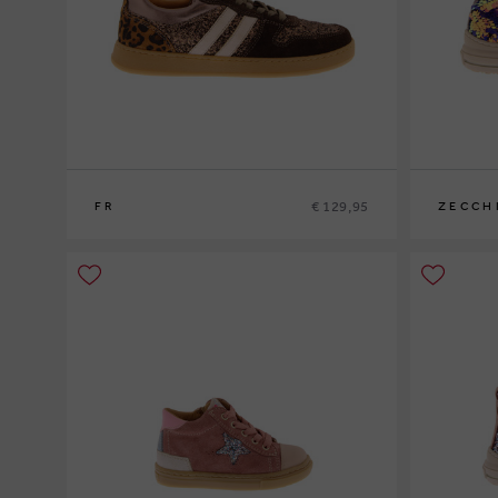
€ 129,95
FR
ZECCH
34
35
36
37
38
39
29
30
31
3