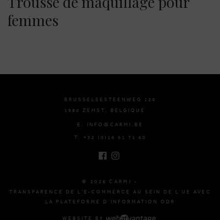
Trousse de maquillage pour
femmes
BRUSSELSESTEENWEG 129
1980 ZEMST, BELGIQUE
E. INFO@CARMI.BE
T. +32 (0)16 61 71 60
© 2026 CARMI -
TRANSPARENCE DE L'E-COMMERCE AU SEIN DE L'UE AVEC
LA PLATEFORME D'INFORMATION ODR
WEBSITE BY