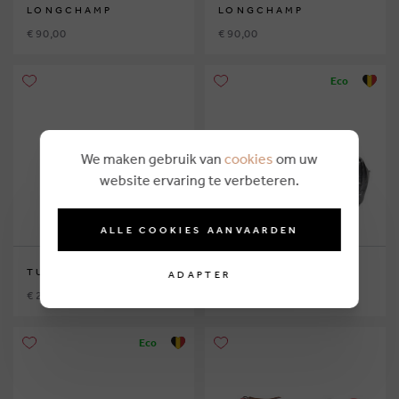
LONGCHAMP
LONGCHAMP
€ 90,00
€ 90,00
Eco
We maken gebruik van
cookies
om uw
website ervaring te verbeteren.
ALLE COOKIES AANVAARDEN
TUMI
CLIO GOLDBRENNER
ADAPTER
€ 210,00
€ 144,95
Eco