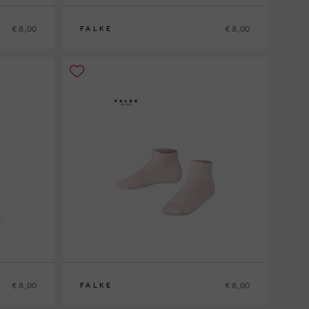
€ 8,00
€ 8,00
FALKE
2
19/22
23/26
27/30
31/34
35/38
39/42
€ 8,00
€ 8,00
FALKE
2
23/26