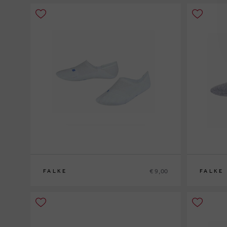
€ 9,00
FALKE
FALKE
27/30
31/34
27/30
31/