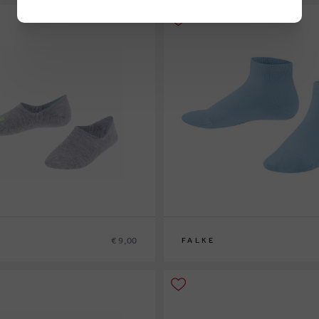
€ 9,00
FALKE
34
19/22
23/26
27/30
31/34
35/38