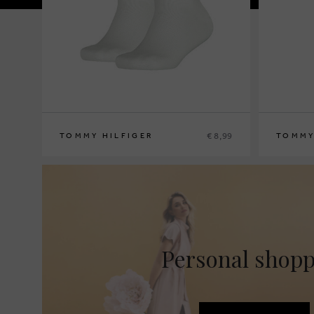
€ 8,99
TOMMY HILFIGER
TOMMY
27/30
35/38
27/30
31/
Personal shop