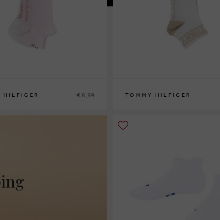
€ 8,99
 HILFIGER
TOMMY HILFIGER
34
27/30
31/34
35/38
ping