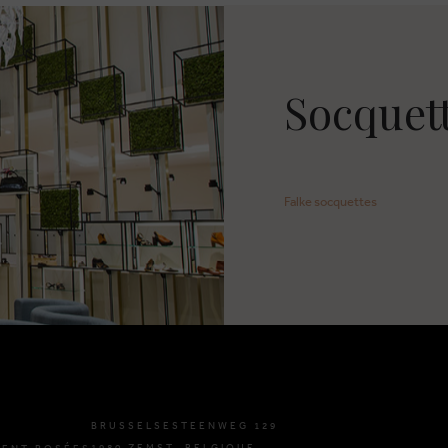
Socquett
Falke socquettes
BRUSSELSESTEENWEG 129