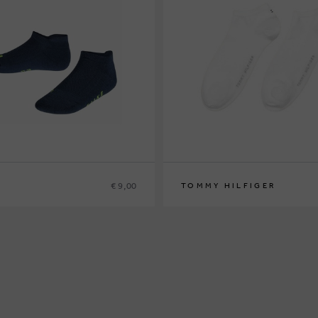
€ 9,00
TOMMY HILFIGER
30
31/34
31/34
35/38