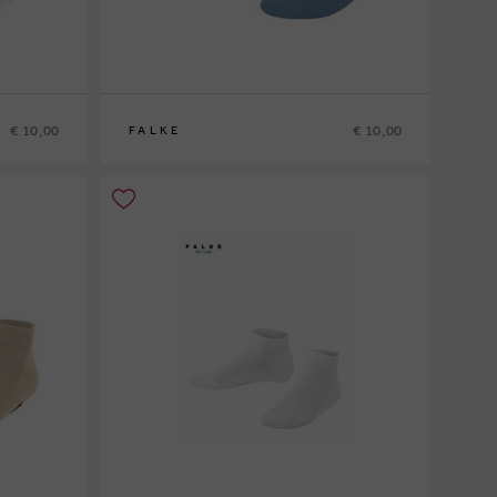
€ 10,00
€ 10,00
FALKE
31/34
35/38