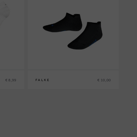
€ 8,99
€ 10,00
FALKE
31/34