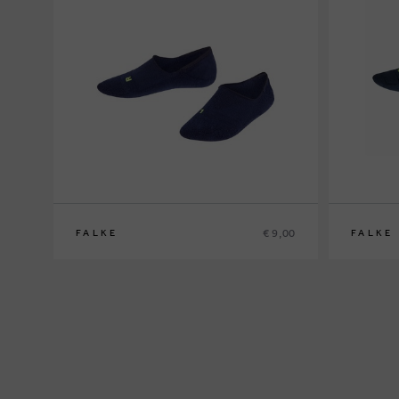
€ 9,00
FALKE
FALKE
27/30
31/34
23/26
27/