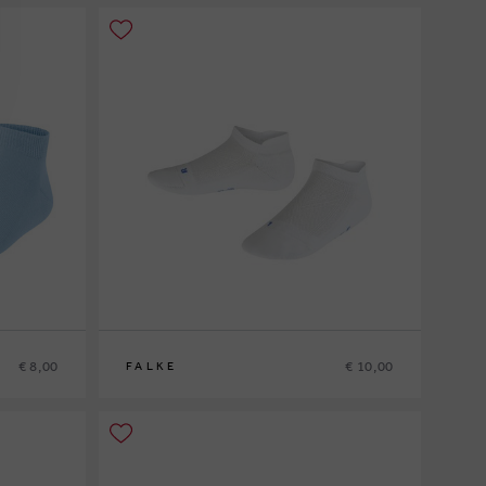
€ 8,00
€ 10,00
FALKE
23/26
27/30
31/34