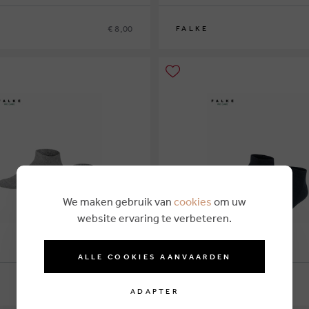
€ 8,00
FALKE
19/22
23/26
27/30
31/34
35/38
39/4
We maken gebruik van
cookies
om uw
website ervaring te verbeteren.
ALLE COOKIES AANVAARDEN
€ 8,00
FALKE
ADAPTER
26
27/30
31/34
35/38
39/42
19/22
23/26
27/30
31/34
35/38
39/4