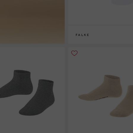
FALKE
23/26
27/30
31/34
35/38