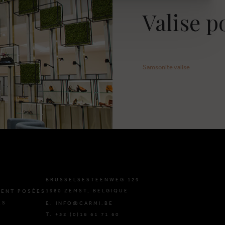
Valise p
Samsonite valise
BRUSSELSESTEENWEG 129
1980 ZEMST, BELGIQUE
ENT POSÉES
ES
E. INFO@CARMI.BE
T. +32 (0)16 61 71 60