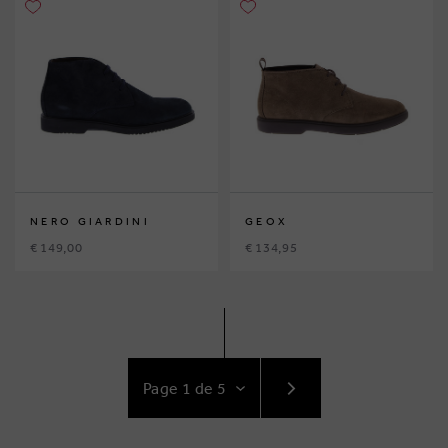
NERO GIARDINI
GEOX
€ 149,00
€ 134,95
ACCÉDEZ
AU
SUIVANT
PAGE