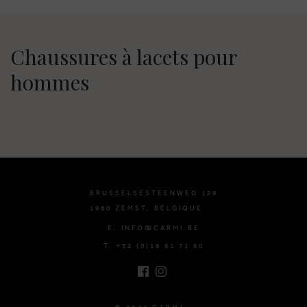
Chaussures à lacets pour
hommes
BRUSSELSESTEENWEG 129
1980 ZEMST, BELGIQUE
E. INFO@CARMI.BE
T. +32 (0)16 61 71 60