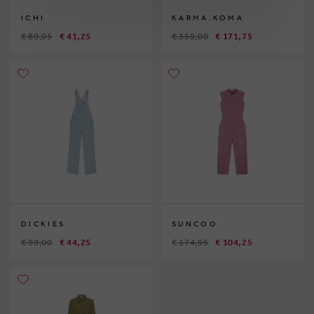
ICHI
KARMA.KOMA
€ 89,95
€ 41,25
€ 359,00
€ 171,75
DICKIES
SUNCOO
€ 99,00
€ 44,25
€ 174,95
€ 104,25