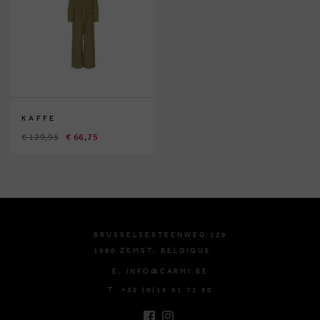
KAFFE
€ 129,95
€ 66,75
BRUSSELSESTEENWEG 129
1980 ZEMST, BELGIQUE
E. INFO@CARMI.BE
T. +32 (0)16 61 71 60