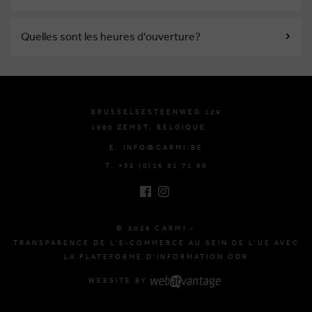
Quelles sont les heures d'ouverture?
BRUSSELSESTEENWEG 129
1980 ZEMST, BELGIQUE
E. INFO@CARMI.BE
T. +32 (0)16 61 71 60
© 2026 CARMI -
TRANSPARENCE DE L'E-COMMERCE AU SEIN DE L'UE AVEC
LA PLATEFORME D'INFORMATION ODR
WEBSITE BY