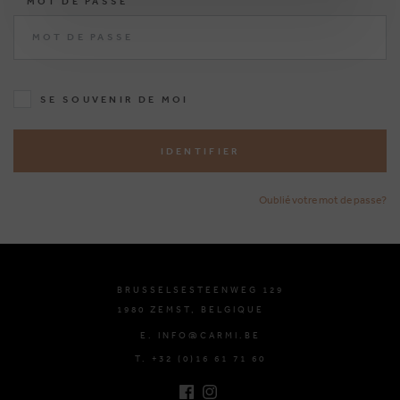
MOT DE PASSE
SE SOUVENIR DE MOI
IDENTIFIER
Oublié votre mot de passe?
BRUSSELSESTEENWEG 129
1980 ZEMST, BELGIQUE
E. INFO@CARMI.BE
T. +32 (0)16 61 71 60