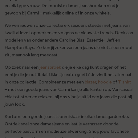
en elk type vrouw. De mooiste damesjeansbroeken vind je
gewoon bij Carmi – makkelijk online of in onze winkels.
We vernieuwen onze collectie elk seizoen, steeds met jeans van
kwalitatieve topmerken en volgens de nieuwste trends. Denk aan
modellen van onder andere Caroline Biss, Essentiel, Jeff en
Hampton Bays. Zo ben jij zeker van een jeans die niet alleen mooi
zit, maar ook lang meegaat.
Op zoek naar een
jeansbroek
die je elke dag kunt dragen of net
eentje die je outfit dat tikkeltje extra geeft? Je vindt het allemaal
in onze collectie. Combineer ze met een
blazer
,
hoodie
of
T-shirt
– met een goede jeans van Carmi kan je alle kanten op. Van casual
chic tot stoer en relaxed: bij ons vind je altijd een jeans die past bij
jouw look.
Kortom: een goede jeans is onmisbaar in elke damesgarderobe.
Ontdek snel onze damesjeans en laat je verrassen door de
perfecte pasvorm en modieuze afwerking. Shop jouw favoriete