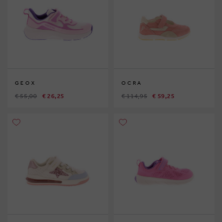
GEOX
OCRA
€ 55,00
€ 26,25
€ 114,95
€ 59,25