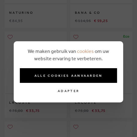
NATURINO
BANA & CO
€ 84,95
€ 114,95
€ 59,25
Eco
We maken gebruik van
cookies
om uw
website ervaring te verbeteren.
ALLE COOKIES AANVAARDEN
ADAPTER
LACOSTE
LACOSTE
€ 75,00
€ 33,75
€ 75,00
€ 33,75