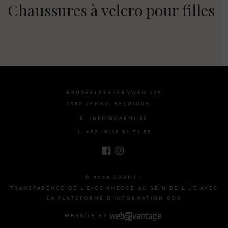
Chaussures à velcro pour filles
BRUSSELSESTEENWEG 129
1980 ZEMST, BELGIQUE
E. INFO@CARMI.BE
T. +32 (0)16 61 71 60
© 2026 CARMI -
TRANSPARENCE DE L'E-COMMERCE AU SEIN DE L'UE AVEC
LA PLATEFORME D'INFORMATION ODR
WEBSITE BY