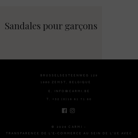
Sandales pour garçons
BRUSSELSESTEENWEG 129
1980 ZEMST, BELGIQUE
E. INFO@CARMI.BE
T. +32 (0)16 61 71 60
© 2026 CARMI -
TRANSPARENCE DE L'E-COMMERCE AU SEIN DE L'UE AVEC