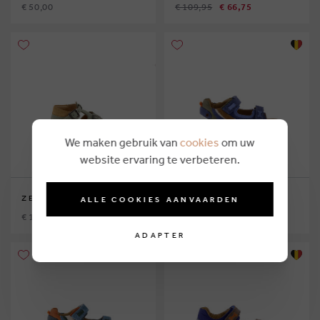
€ 50,00
€ 109,95
€ 66,75
We maken gebruik van
cookies
om uw
website ervaring te verbeteren.
ZECCHINO D'ORO
STONES AND BONES
ALLE COOKIES AANVAARDEN
€ 104,95
€ 99,95
€ 59,25
ADAPTER