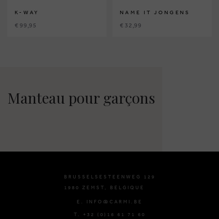
K-WAY
NAME IT JONGENS
€ 99,95
€ 32,99
Manteau pour garçons
BRUSSELSESTEENWEG 129
1980 ZEMST, BELGIQUE
E. INFO@CARMI.BE
T. +32 (0)16 61 71 60