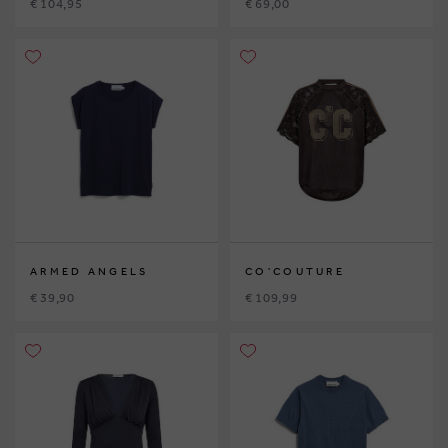
€ 104,95
€ 69,00
ARMED ANGELS
CO'COUTURE
€ 39,90
€ 109,99