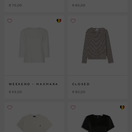
€ 70,00
€ 80,00
WEEKEND - MAXMARA
CLOSED
€ 69,00
€ 80,00