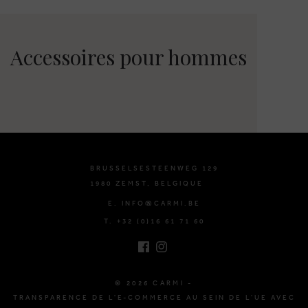
Accessoires pour hommes
BRUSSELSESTEENWEG 129
1980 ZEMST, BELGIQUE
E. INFO@CARMI.BE
T. +32 (0)16 61 71 60
© 2026 CARMI -
TRANSPARENCE DE L'E-COMMERCE AU SEIN DE L'UE AVEC