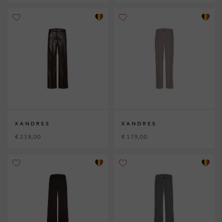
XANDRES
XANDRES
€ 219,00
€ 179,00