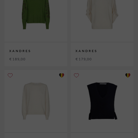
XANDRES
XANDRES
€ 189,00
€ 179,00