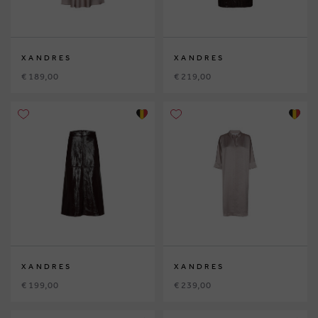
XANDRES
XANDRES
€ 189,00
€ 219,00
XANDRES
XANDRES
€ 199,00
€ 239,00