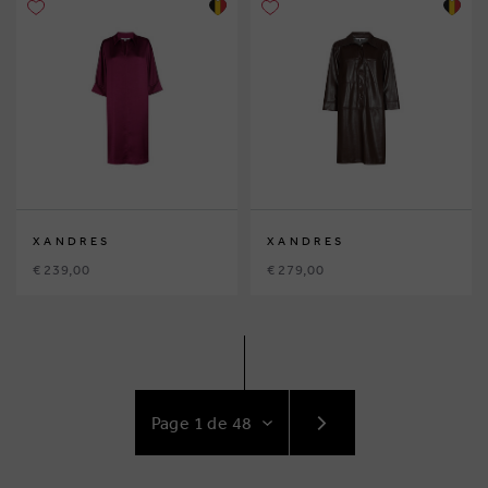
XANDRES
XANDRES
€ 239,00
€ 279,00
ACCÉDEZ
AU
SUIVANT
PAGE