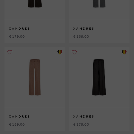
XANDRES
XANDRES
€ 179,00
€ 169,00
XANDRES
XANDRES
€ 169,00
€ 179,00