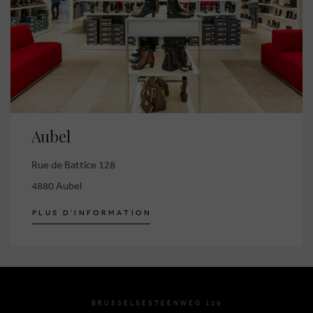
Aubel
Rue de Battice 128
4880 Aubel
P
L
U
S
D
'
I
N
F
O
R
M
A
T
I
O
N
BRUSSELSESTEENWEG 129