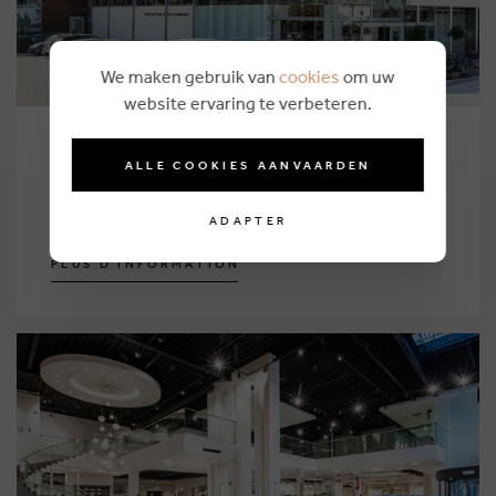
We maken gebruik van
cookies
om uw
website ervaring te verbeteren.
Zemst
ALLE COOKIES AANVAARDEN
Brusselsesteenweg 129
1980 Zemst
ADAPTER
P
L
U
S
D
'
I
N
F
O
R
M
A
T
I
O
N