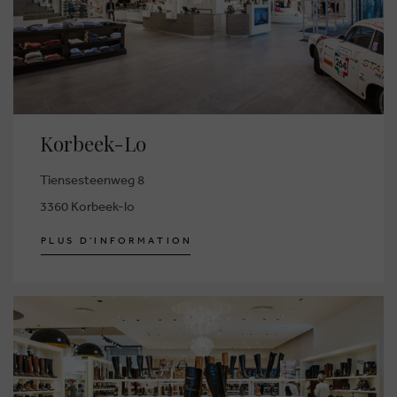
Korbeek-Lo
Tiensesteenweg 8
3360 Korbeek-lo
P
L
U
S
D
'
I
N
F
O
R
M
A
T
I
O
N