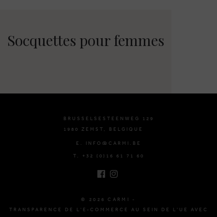
Socquettes pour femmes
BRUSSELSESTEENWEG 129
1980 ZEMST, BELGIQUE
E. INFO@CARMI.BE
T. +32 (0)16 61 71 60
© 2026 CARMI -
TRANSPARENCE DE L'E-COMMERCE AU SEIN DE L'UE AVEC