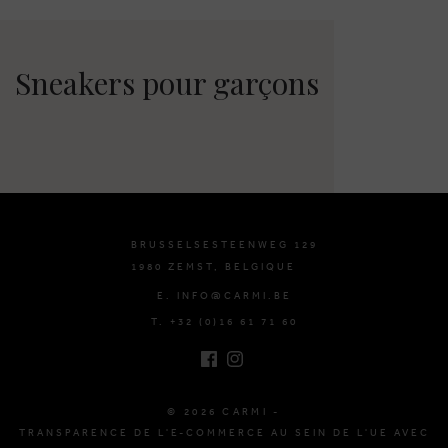
Sneakers pour garçons
BRUSSELSESTEENWEG 129
1980 ZEMST, BELGIQUE
E. INFO@CARMI.BE
T. +32 (0)16 61 71 60
© 2026 CARMI -
TRANSPARENCE DE L'E-COMMERCE AU SEIN DE L'UE AVEC