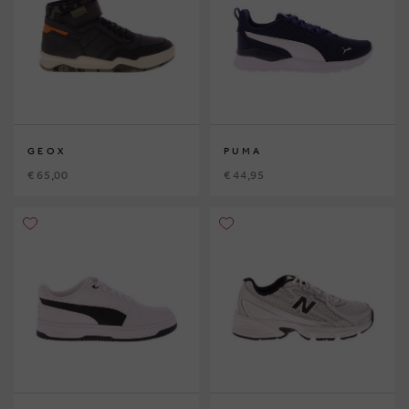
GEOX
PUMA
€ 65,00
€ 44,95