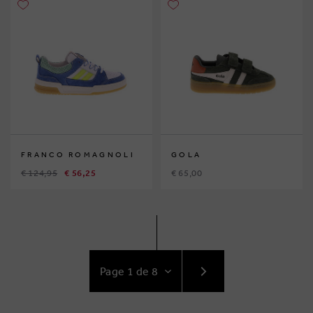
FRANCO ROMAGNOLI
GOLA
€ 124,95
€ 56,25
€ 65,00
ACCÉDEZ
AU
SUIVANT
PAGE