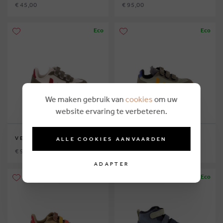
€ 45,00
€ 95,00
Eco
Eco
We maken gebruik van
cookies
om uw
website ervaring te verbeteren.
VEJA
VEJA
ALLE COOKIES AANVAARDEN
€ 95,00
€ 95,00
ADAPTER
Eco
Eco