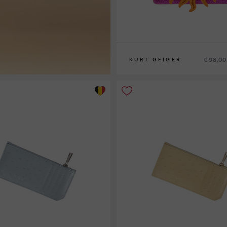
€ 98,00
KURT GEIGER