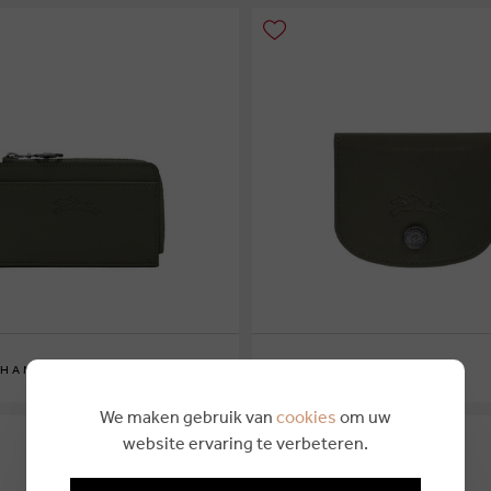
€ 130,00
HAMP
LONGCHAMP
We maken gebruik van
cookies
om uw
website ervaring te verbeteren.