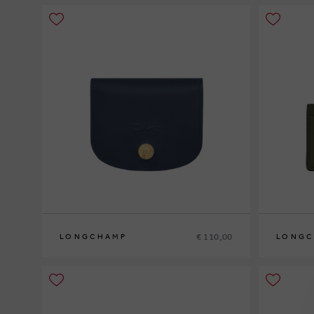
€ 110,00
LONGCHAMP
LONGC