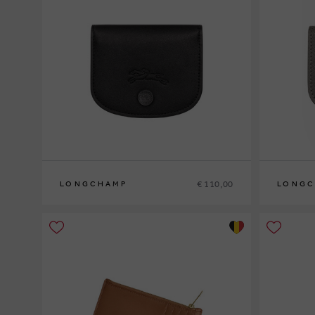
€ 110,00
LONGCHAMP
LONGC