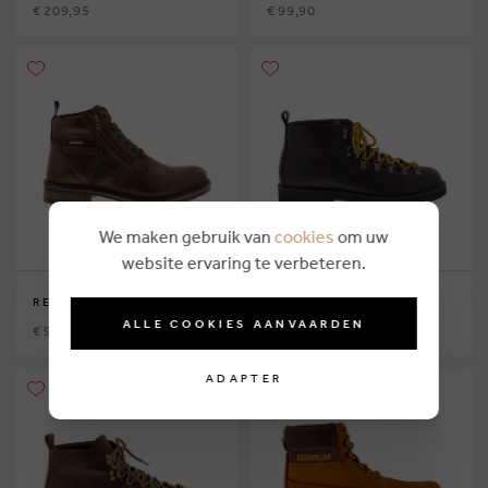
€ 209,95
€ 99,90
We maken gebruik van
cookies
om uw
website ervaring te verbeteren.
REDSKINS
FRACAP
ALLE COOKIES AANVAARDEN
€ 99,90
€ 349,00
ADAPTER