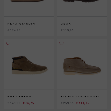
NERO GIARDINI
GEOX
€ 174,95
€ 119,95
PME LEGEND
FLORIS VAN BOMMEL
€ 149,99
€ 66,75
€ 259,95
€ 111,75