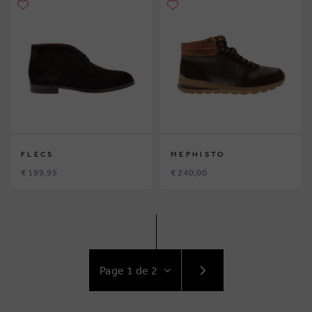
FLECS
MEPHISTO
€ 199,95
€ 240,00
ACCÉDEZ
AU
SUIVANT
PAGE