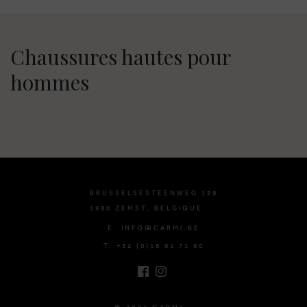
Chaussures hautes pour
hommes
BRUSSELSESTEENWEG 129
1980 ZEMST, BELGIQUE
E. INFO@CARMI.BE
T. +32 (0)16 61 71 60