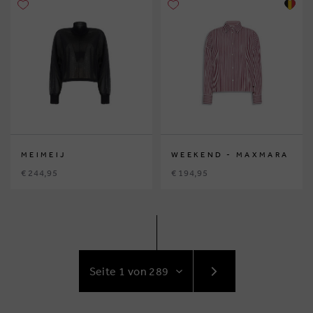
MEIMEIJ
WEEKEND - MAXMARA
€ 244,95
€ 194,95
GEHE
ZUR
NÄCHSTE
SEITE