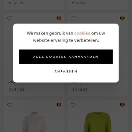
€ 159,95
€ 149,95
We maken gebruik van
cookies
om uw
website ervaring te verbeteren.
ALLE COOKIES AANVAARDEN
ANPASSEN
JEFF
JEFF
€ 164,95
€ 149,95