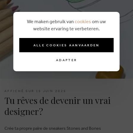
We maken gebruik van
cookies
om uw
website ervaring te verbeteren.
ALLE COOKIES AANVAARDEN
ADAPTER
AFFICHÉ SUR 15 JUIN 2025
Tu rêves de devenir un vrai
designer?
Crée ta propre paire de sneakers Stones and Bones