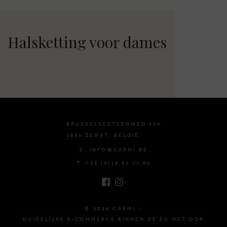
Halsketting voor dames
BRUSSELSESTEENWEG 129
1980 ZEMST, BELGIË
E. INFO@CARMI.BE
T. +32 (0)16 61 71 60
© 2026 CARMI -
DUIDELIJKE E-COMMERCE BINNEN DE EU MET ODR