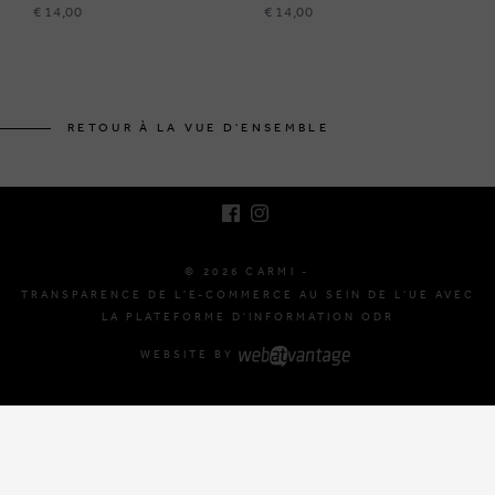
€ 14,00
€ 14,00
BRUSSELSESTEENWEG 129
1980 ZEMST, BELGIQUE
RETOUR À LA VUE D'ENSEMBLE
E. INFO@CARMI.BE
T. +32 (0)16 61 71 60
© 2026 CARMI -
TRANSPARENCE DE L'E-COMMERCE AU SEIN DE L'UE AVEC
LA PLATEFORME D'INFORMATION ODR
WEBSITE BY