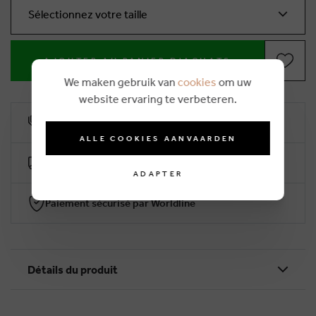
Sélectionnez votre taille
AJOUTER AU PANIER D'ACHATS
We maken gebruik van
cookies
om uw
website ervaring te verbeteren.
10% remise de fidélité
ALLE COOKIES AANVAARDEN
Livraison gratuite dès €50 (2-4 jours ouvrables)
ADAPTER
Paiement sécurisé par Worldline
Détails du produit