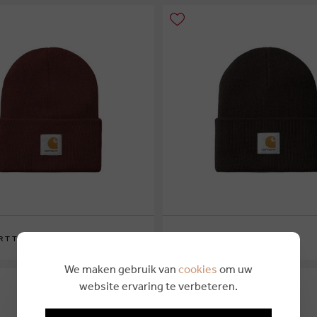
€ 25,00
RTT WIP
CARHARTT WIP
We maken gebruik van
cookies
om uw
website ervaring te verbeteren.