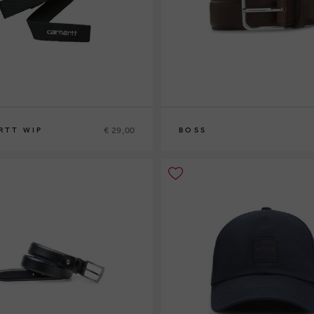
€ 29,00
RTT WIP
BOSS
85
90
95
100
105
110