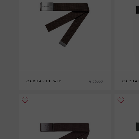
€ 35,00
CARHARTT WIP
CARHA
XS
S
M
L