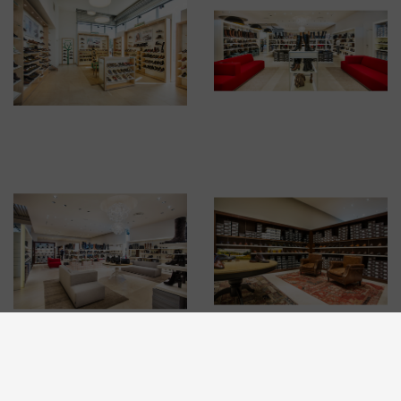
BRUSSELSESTEENWEG 129
1980 ZEMST, BELGIQUE
E. INFO@CARMI.BE
T. +32 (0)16 61 71 60
© 2026 CARMI -
TRANSPARENCE DE L'E-COMMERCE AU SEIN DE L'UE AVEC
LA PLATEFORME D'INFORMATION ODR
WEBSITE BY