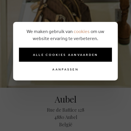
We maken gebruik van
cookies
om uw
website ervaring te verbeteren.
ALLE COOKIES AANVAARDEN
AANPASSEN
Aubel
Rue de Battice 128
4880 Aubel
België