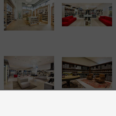
BRUSSELSESTEENWEG 129
1980 ZEMST, BELGIË
E. INFO@CARMI.BE
T. +32 (0)16 61 71 60
© 2026 CARMI -
DUIDELIJKE E-COMMERCE BINNEN DE EU MET ODR
INFORMATIEPLATFORM.
WEBSITE BY