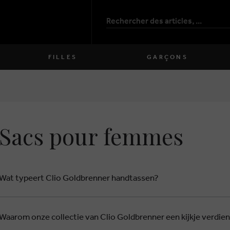
FILLES
GARÇONS
Chaussures
Chaussures
close
close
Vêtements
Vêtements
Sacs pour femmes
close
close
Sacs
Sacs
close
close
Accessoires
Accessoires
close
close
Chaussettes
Chaussettes
Wat typeert Clio Goldbrenner handtassen?
close
close
Waarom onze collectie van Clio Goldbrenner een kijkje verdie