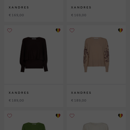
XANDRES
XANDRES
€ 169,00
€ 169,00
XANDRES
XANDRES
€ 189,00
€ 189,00