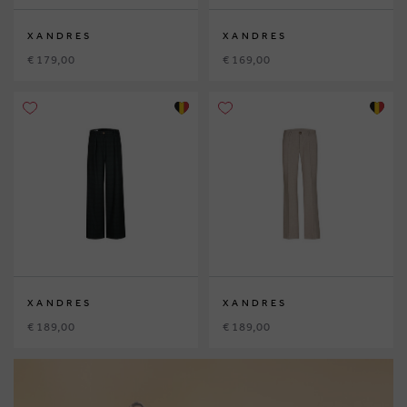
XANDRES
XANDRES
€ 179,00
€ 169,00
XANDRES
XANDRES
€ 189,00
€ 189,00