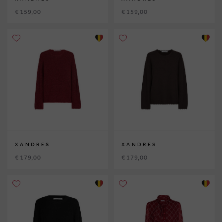
€ 159,00
€ 159,00
XANDRES
XANDRES
€ 179,00
€ 179,00