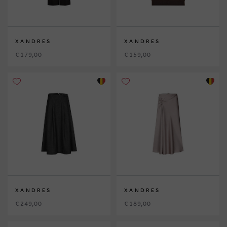
XANDRES
XANDRES
€ 179,00
€ 159,00
XANDRES
XANDRES
€ 249,00
€ 189,00