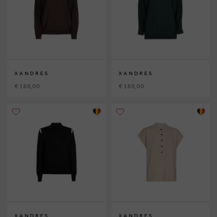
XANDRES
XANDRES
€ 169,00
€ 169,00
XANDRES
XANDRES