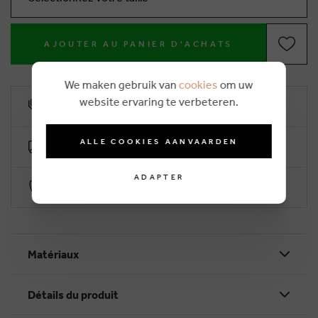
AJOUTER AU PANIER D'ACHATS
We maken gebruik van
cookies
om uw
website ervaring te verbeteren.
10% remise de fidélité
ALLE COOKIES AANVAARDEN
Livraison gratuite dès €50 (2-4 jours ouvrables)
ADAPTER
Paiement sécurisé par Worldline
Matériaux
Détails du produit