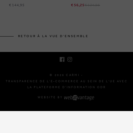
€ 144,95
€ 56,25
€ 124,95
BRUSSELSESTEENWEG 129
1980 ZEMST, BELGIQUE
RETOUR À LA VUE D'ENSEMBLE
E. INFO@CARMI.BE
T. +32 (0)16 61 71 60
© 2026 CARMI -
TRANSPARENCE DE L'E-COMMERCE AU SEIN DE L'UE AVEC
LA PLATEFORME D'INFORMATION ODR
WEBSITE BY