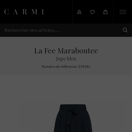
Togg
navi
EXP
RECHERCHER
La Fee Maraboutee
Jupe bleu
Numéro de réfèrence: 539381