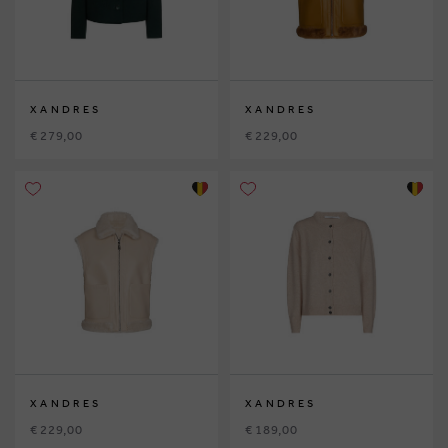
XANDRES
XANDRES
€ 279,00
€ 229,00
XANDRES
XANDRES
€ 229,00
€ 189,00