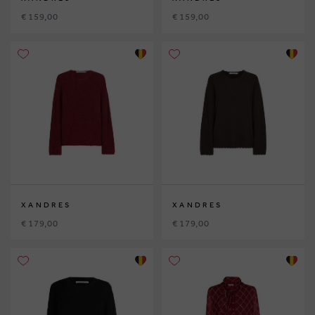
€ 159,00
€ 159,00
XANDRES
XANDRES
€ 179,00
€ 179,00