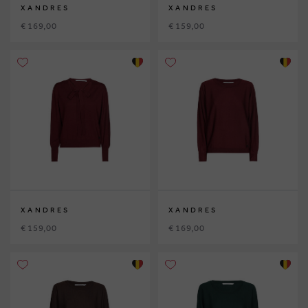
XANDRES
XANDRES
€ 169,00
€ 159,00
XANDRES
XANDRES
€ 159,00
€ 169,00