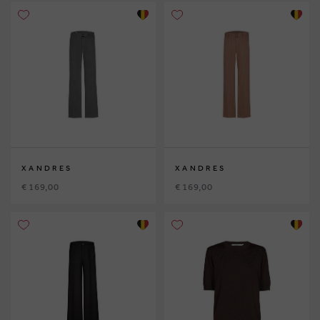
XANDRES
XANDRES
€ 169,00
€ 169,00