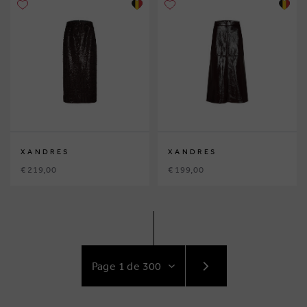
XANDRES
XANDRES
€ 219,00
€ 199,00
ACCÉDEZ
AU
SUIVANT
PAGE