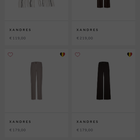
XANDRES
XANDRES
€ 119,00
€ 219,00
XANDRES
XANDRES
€ 179,00
€ 179,00