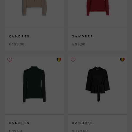
XANDRES
XANDRES
€ 199,00
€ 99,00
XANDRES
XANDRES
€ 99,00
€ 179,00