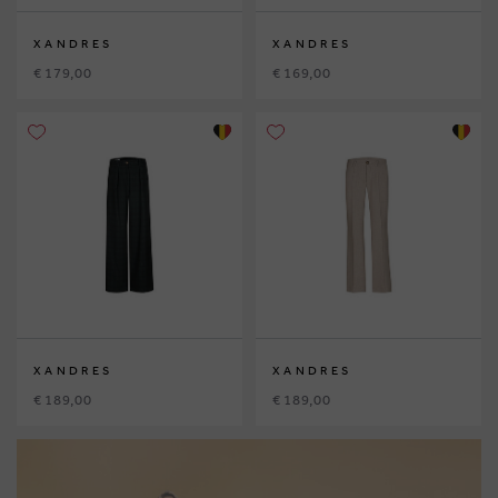
XANDRES
XANDRES
€ 179,00
€ 169,00
XANDRES
XANDRES
€ 189,00
€ 189,00