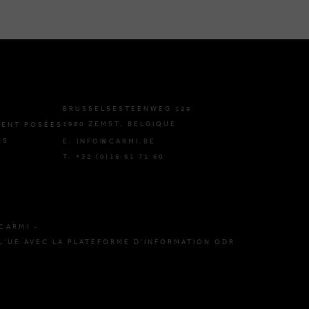
BRUSSELSESTEENWEG 129
1980 ZEMST, BELGIQUE
ENT POSÉES
ES
E. INFO@CARMI.BE
T. +32 (0)16 61 71 60
CARMI -
L'UE AVEC LA PLATEFORME D'INFORMATION ODR