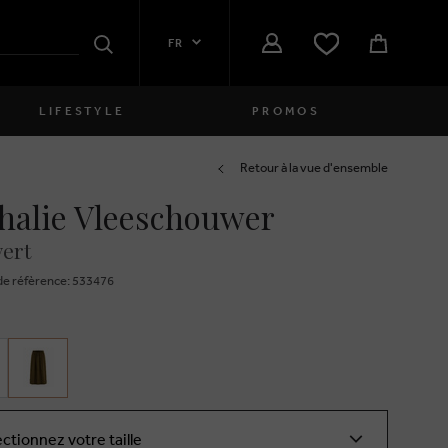
FR
Rechercher
LIFESTYLE
PROMOS
Femmes
Retour à la vue d'ensemble
halie Vleeschouwer
close
Filles
vert
close
Garçons
e réfèrence: 533476
close
Hommes
close
ectionnez votre taille