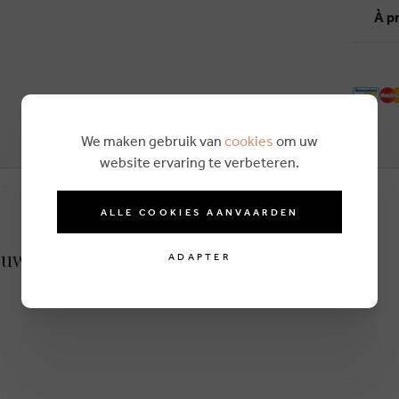
À p
We maken gebruik van
cookies
om uw
website ervaring te verbeteren.
ALLE COOKIES AANVAARDEN
ouwer jupe vert
ADAPTER