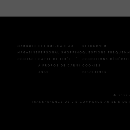
MARQUES
CHÈQUE-CADEAU
RETOURNER
MAGASINS
PERSONAL SHOPPING
QUESTIONS FRÉQUEMM
CONTACT
CARTE DE FIDÉLITÉ
CONDITIONS GÉNÉRAL
À PROPOS DE CARMI
COOKIES
JOBS
DISCLAIMER
© 2026 
TRANSPARENCE DE L'E-COMMERCE AU SEIN DE 