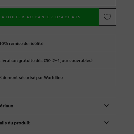
AJOUTER AU PANIER D'ACHATS
10% remise de fidélité
Livraison gratuite dès €50 (2-4 jours ouvrables)
Paiement sécurisé par Worldline
ériaux
ails du produit