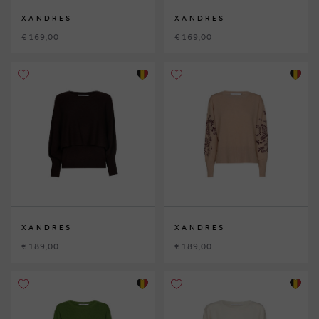
XANDRES
XANDRES
€ 169,00
€ 169,00
XANDRES
XANDRES
€ 189,00
€ 189,00