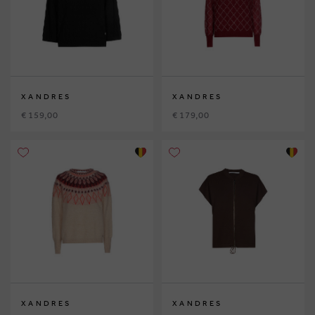
XANDRES
XANDRES
€ 159,00
€ 179,00
XANDRES
XANDRES