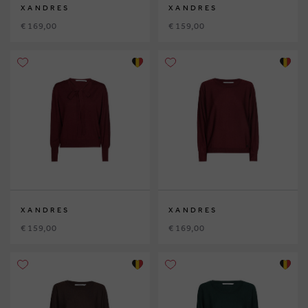
XANDRES
XANDRES
€ 169,00
€ 159,00
XANDRES
XANDRES
€ 159,00
€ 169,00