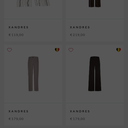
XANDRES
XANDRES
€ 119,00
€ 219,00
XANDRES
XANDRES
€ 179,00
€ 179,00