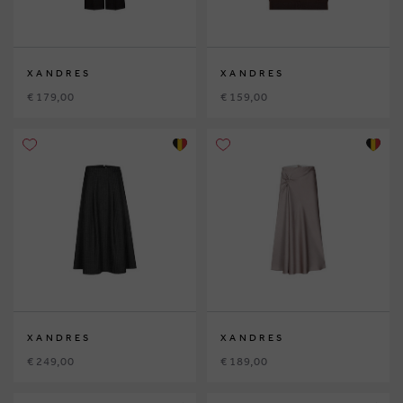
XANDRES
XANDRES
€ 179,00
€ 159,00
XANDRES
XANDRES
€ 249,00
€ 189,00