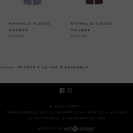
NATHALIE VLEESC
NATHALIE VLEESC
HOUWER
HOUWER
€ 279,00
€ 269,00
BRUSSELSESTEENWEG 129
1980 ZEMST, BELGIQUE
RETOUR À LA VUE D'ENSEMBLE
E. INFO@CARMI.BE
T. +32 (0)16 61 71 60
© 2026 CARMI -
TRANSPARENCE DE L'E-COMMERCE AU SEIN DE L'UE AVEC
LA PLATEFORME D'INFORMATION ODR
WEBSITE BY