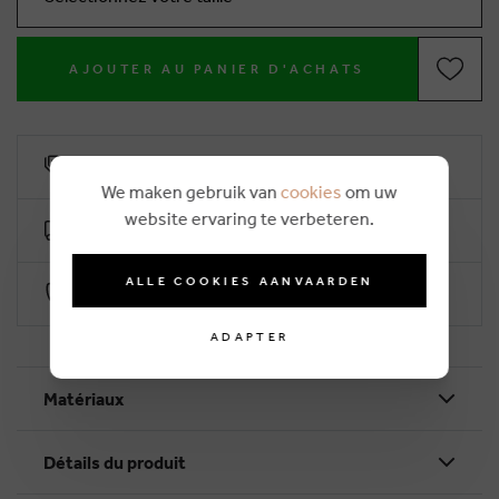
AJOUTER AU PANIER D'ACHATS
10% remise de fidélité
We maken gebruik van
cookies
om uw
website ervaring te verbeteren.
Livraison gratuite dès €50 (2-4 jours ouvrables)
ALLE COOKIES AANVAARDEN
Paiement sécurisé par Worldline
ADAPTER
Matériaux
Détails du produit