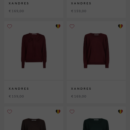
XANDRES
XANDRES
€ 169,00
€ 159,00
XANDRES
XANDRES
€ 159,00
€ 169,00