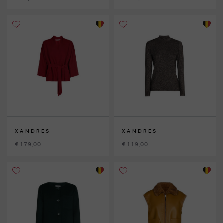
XANDRES
XANDRES
€ 179,00
€ 119,00