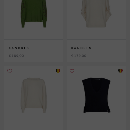
XANDRES
XANDRES
€ 189,00
€ 179,00