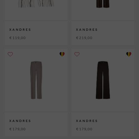
XANDRES
XANDRES
€ 119,00
€ 219,00
XANDRES
XANDRES
€ 179,00
€ 179,00