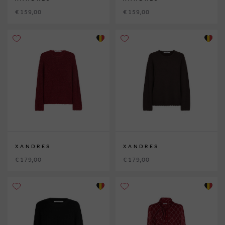
€ 159,00
€ 159,00
XANDRES
XANDRES
€ 179,00
€ 179,00