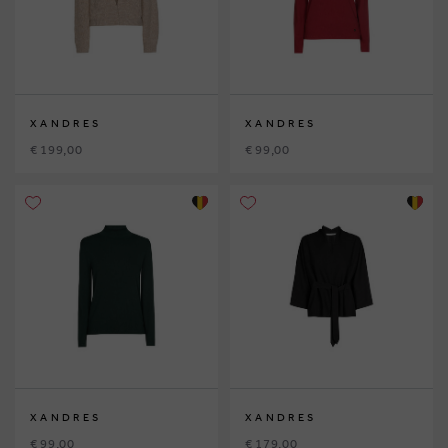
XANDRES
XANDRES
€ 199,00
€ 99,00
XANDRES
XANDRES
€ 99,00
€ 179,00