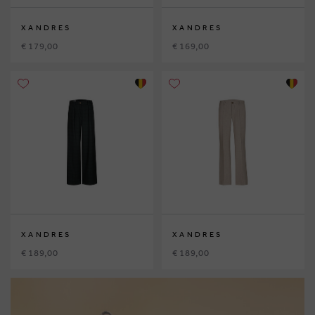
XANDRES
XANDRES
€ 179,00
€ 169,00
XANDRES
XANDRES
€ 189,00
€ 189,00