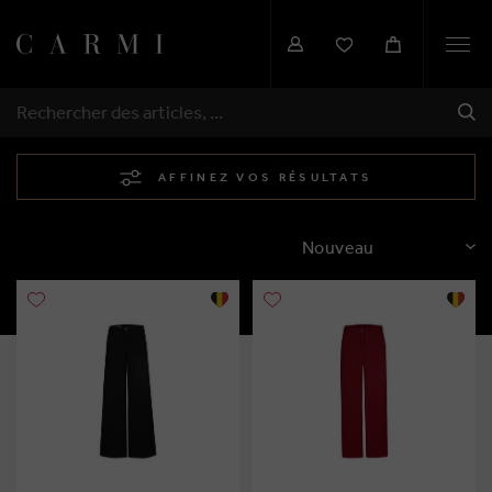
Togg
navi
EXP
RECHERCHER
AFFINEZ VOS RÉSULTATS
TRIER