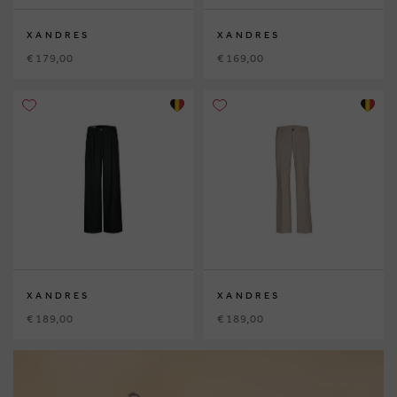
XANDRES
XANDRES
€ 179,00
€ 169,00
XANDRES
XANDRES
€ 189,00
€ 189,00