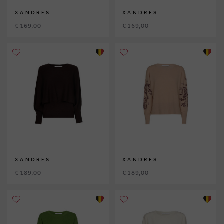
XANDRES
XANDRES
€ 169,00
€ 169,00
XANDRES
XANDRES
€ 189,00
€ 189,00