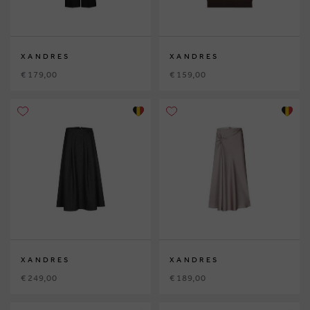
XANDRES
XANDRES
€ 179,00
€ 159,00
XANDRES
XANDRES
€ 249,00
€ 189,00