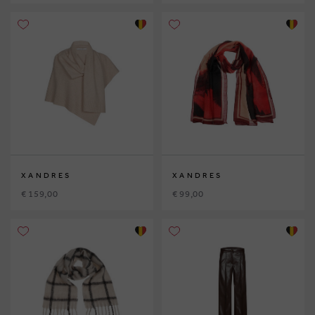
XANDRES
XANDRES
€ 159,00
€ 99,00