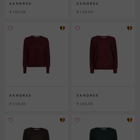
XANDRES
XANDRES
€ 169,00
€ 159,00
XANDRES
XANDRES
€ 159,00
€ 169,00