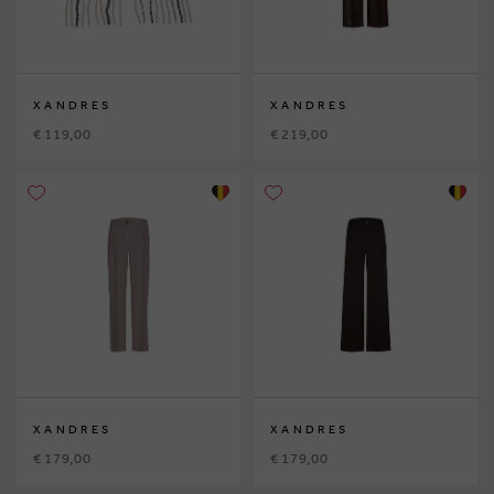
XANDRES
XANDRES
€ 119,00
€ 219,00
XANDRES
XANDRES
€ 179,00
€ 179,00