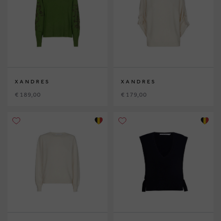
XANDRES
XANDRES
€ 189,00
€ 179,00