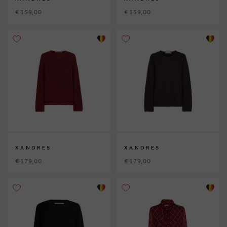
€ 159,00
€ 159,00
XANDRES
XANDRES
€ 179,00
€ 179,00