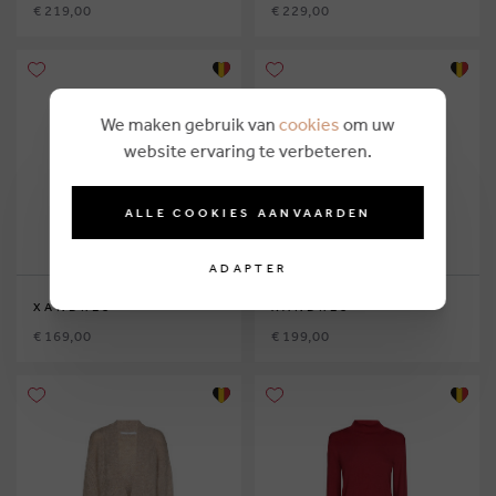
€ 219,00
€ 229,00
We maken gebruik van
cookies
om uw
website ervaring te verbeteren.
ALLE COOKIES AANVAARDEN
ADAPTER
XANDRES
XANDRES
€ 169,00
€ 199,00