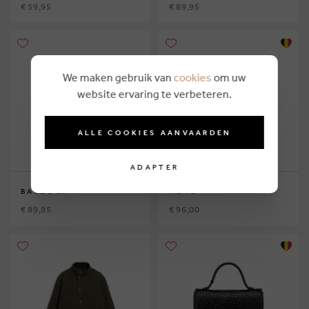
€ 59,95
€ 89,95
We maken gebruik van
cookies
om uw
website ervaring te verbeteren.
ALLE COOKIES AANVAARDEN
ADAPTER
BARBOUR
AO76
€ 89,95
€ 96,00