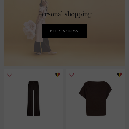
Personal shopping
PLUS D'INFO