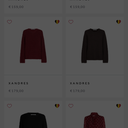
€ 159,00
€ 159,00
XANDRES
XANDRES
€ 179,00
€ 179,00