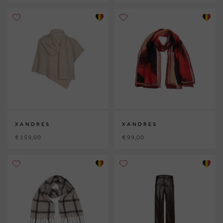
XANDRES
XANDRES
€ 159,00
€ 99,00