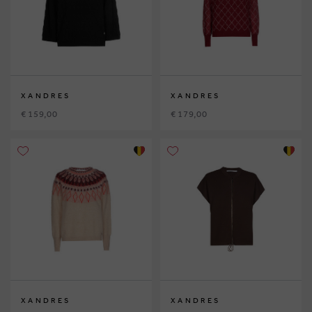
XANDRES
XANDRES
€ 159,00
€ 179,00
XANDRES
XANDRES