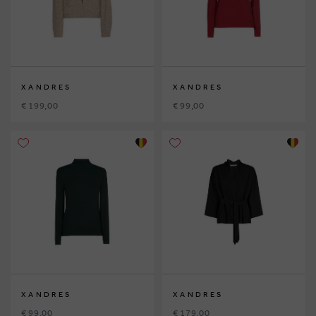
XANDRES
XANDRES
€ 199,00
€ 99,00
XANDRES
XANDRES
€ 99,00
€ 179,00