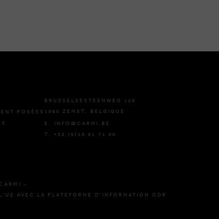
BRUSSELSESTEENWEG 129
1980 ZEMST, BELGIQUE
ENT POSÉES
ES
E. INFO@CARMI.BE
T. +32 (0)16 61 71 60
CARMI -
L'UE AVEC LA PLATEFORME D'INFORMATION ODR