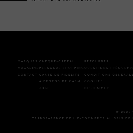
RETOUR À LA VUE D'ENSEMBLE
MARQUES
CHÈQUE-CADEAU
RETOURNER
MAGASINS
PERSONAL SHOPPING
QUESTIONS FRÉQUEMM
CONTACT
CARTE DE FIDÉLITÉ
CONDITIONS GÉNÉRAL
À PROPOS DE CARMI
COOKIES
JOBS
DISCLAIMER
© 2026 
TRANSPARENCE DE L'E-COMMERCE AU SEIN DE 