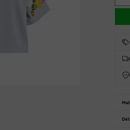
Mat
Dét