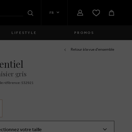
FR
Rechercher
LIFESTYLE
PROMOS
Femmes
Retour à la vue d'ensemble
entiel
close
Filles
sier gris
close
Garçons
e réfèrence: 532921
close
Hommes
close
ectionnez votre taille