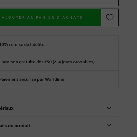
AJOUTER AU PANIER D'ACHATS
10% remise de fidélité
Livraison gratuite dès €50 (2-4 jours ouvrables)
Paiement sécurisé par Worldline
ériaux
ails du produit