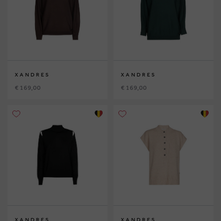
XANDRES
XANDRES
€ 169,00
€ 169,00
XANDRES
XANDRES