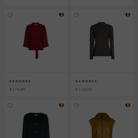
XANDRES
XANDRES
€ 179,00
€ 119,00