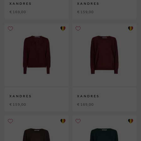
XANDRES
XANDRES
€ 169,00
€ 159,00
XANDRES
XANDRES
€ 159,00
€ 169,00