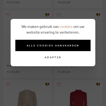
€ 219,00
€ 229,00
We maken gebruik van
cookies
om uw
website ervaring te verbeteren.
ALLE COOKIES AANVAARDEN
ADAPTER
XANDRES
XANDRES
€ 169,00
€ 199,00