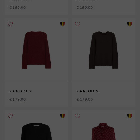
€ 159,00
€ 159,00
XANDRES
XANDRES
€ 179,00
€ 179,00