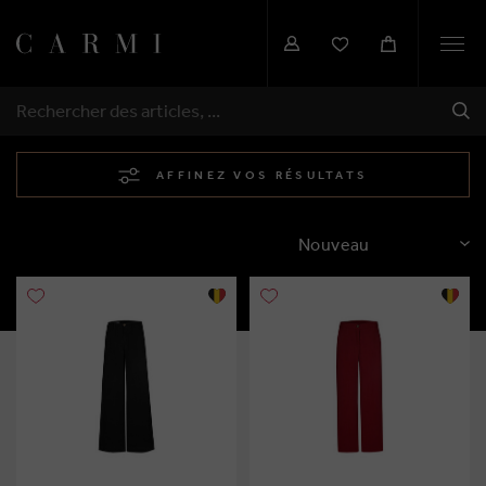
Togg
navi
EXP
RECHERCHER
AFFINEZ VOS RÉSULTATS
TRIER