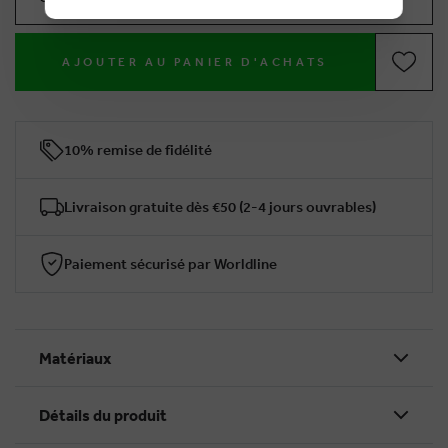
AJOUTER AU PANIER D'ACHATS
10% remise de fidélité
Livraison gratuite dès €50 (2-4 jours ouvrables)
Paiement sécurisé par Worldline
Matériaux
Détails du produit
BRUSSELSESTEENWEG 129