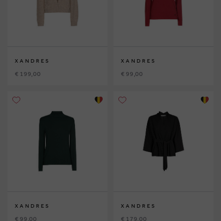
XANDRES
XANDRES
€ 199,00
€ 99,00
XANDRES
XANDRES
€ 99,00
€ 179,00