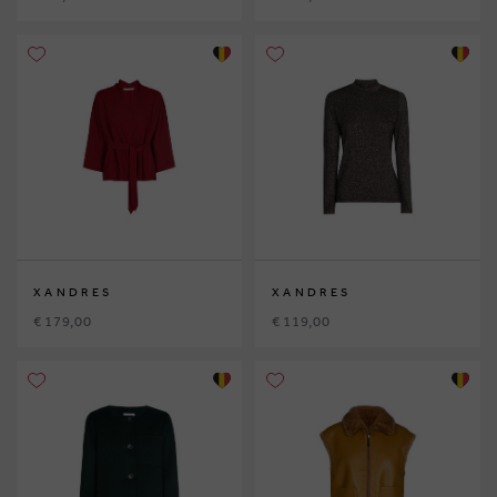
XANDRES
XANDRES
€ 179,00
€ 119,00