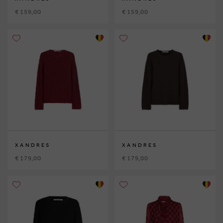
€ 159,00
€ 159,00
XANDRES
XANDRES
€ 179,00
€ 179,00