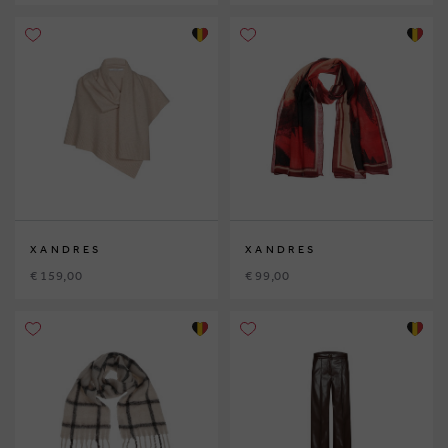
XANDRES
XANDRES
€ 159,00
€ 99,00