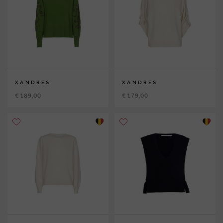
XANDRES
XANDRES
€ 189,00
€ 179,00