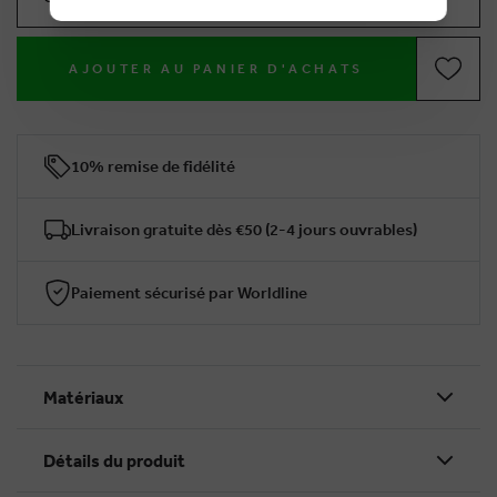
AJOUTER AU PANIER D'ACHATS
10% remise de fidélité
Livraison gratuite dès €50 (2-4 jours ouvrables)
Paiement sécurisé par Worldline
Matériaux
Détails du produit
BRUSSELSESTEENWEG 129