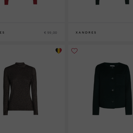
€ 99,00
ES
XANDRES
XS
S
M
L
XL