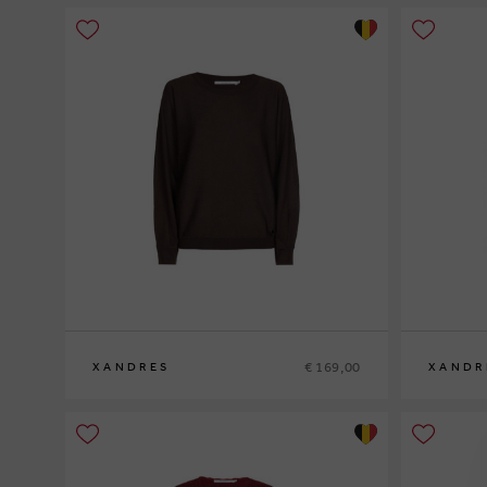
€ 169,00
XANDRES
XANDR
XS
S
M
L
XL
XS
S
M
L
XL