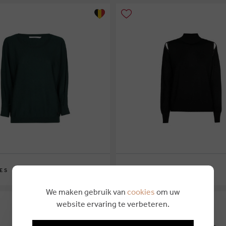
€ 169,00
ES
XANDRES
XS
S
M
L
XL
We maken gebruik van
cookies
om uw
website ervaring te verbeteren.