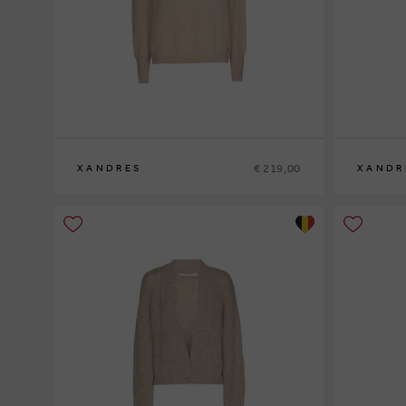
€ 219,00
XANDRES
XANDR
XS
S
M
L
XL
XS
S
M
L
XL