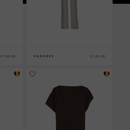
€ 189,00
€ 189,00
XANDRES
36
38
40
42
44
46
48