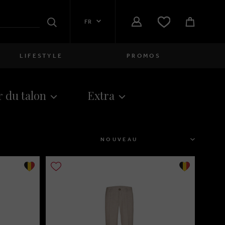
FR
Rechercher
LIFESTYLE
PROMOS
Femmes
 du talon
Extra
close
Filles
close
Garçons
TRIER
close
Hommes
close