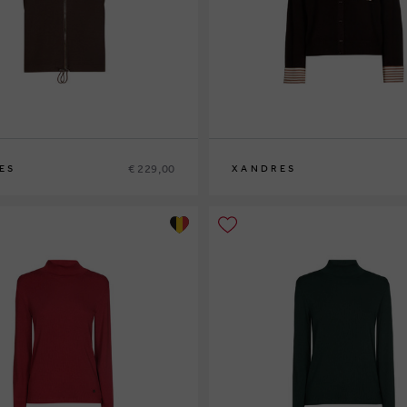
€ 229,00
ES
XANDRES
XS
S
M
L
XL