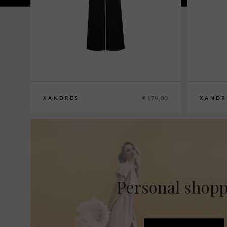
€ 179,00
XANDRES
XANDR
36
38
40
42
44
46
48
36
38
40
4
Personal shop