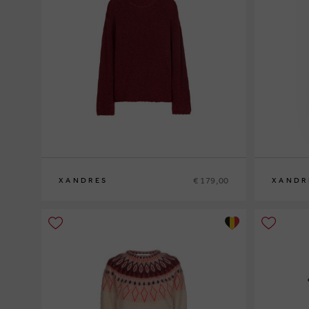
€ 179,00
XANDRES
XANDR
XS
S
M
L
XL
XS
S
M
L
XL