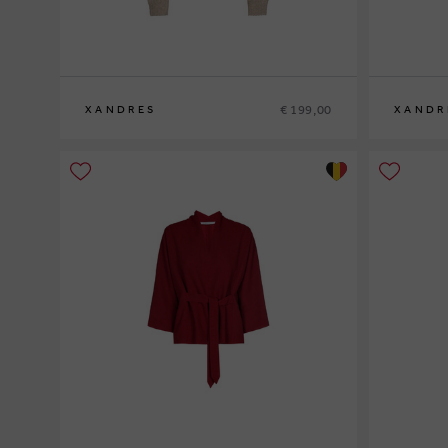
€ 199,00
XANDRES
XANDR
XS
S
M
L
XL
XS
S
M
L
XL