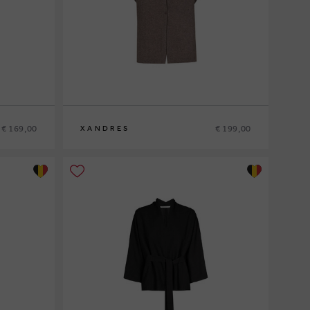
€ 169,00
€ 199,00
XANDRES
XS
S
M
L
XL