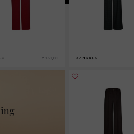
€ 169,00
ES
XANDRES
2
44
46
36
38
40
42
44
46
48
ping