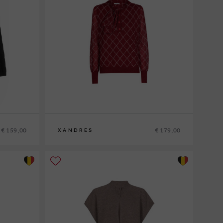
€ 159,00
€ 179,00
XANDRES
XS
S
M
L
XL