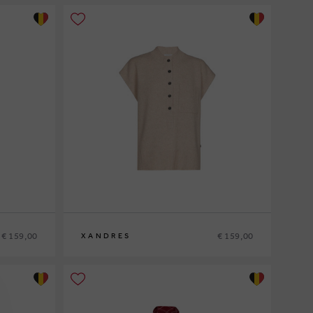
€ 159,00
€ 159,00
XANDRES
XS
S
M
L