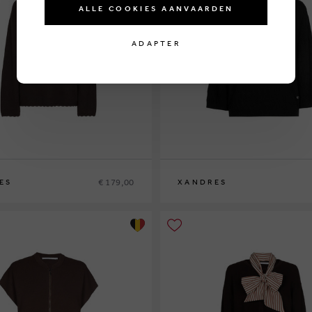
ALLE COOKIES AANVAARDEN
ADAPTER
€ 179,00
ES
XANDRES
XS
S
M
L
XL
XXL