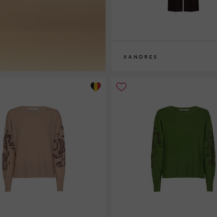
XANDRES
36
38
40
42
44
46
48