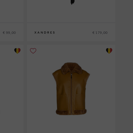
€ 99,00
€ 179,00
XANDRES
36
38
40
42
44
46
48