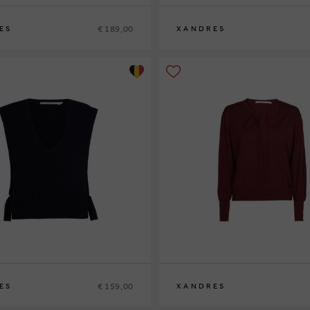
€ 189,00
ES
XANDRES
XS
S
M
L
XL
€ 159,00
ES
XANDRES
XS
S
M
L
XL