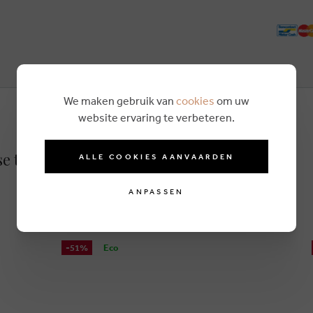
We maken gebruik van
cookies
om uw
website ervaring te verbeteren.
e taupe
ALLE COOKIES AANVAARDEN
ANPASSEN
-51%
Eco