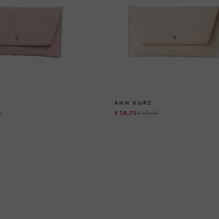
ANN KURZ
0
€ 18,75
€ 39,00