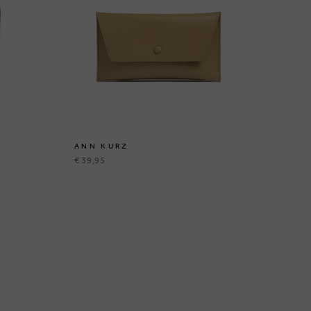
ANN KURZ
AN
€ 39,95
€ 3